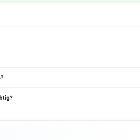
s?
htig?