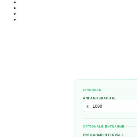
Start
Traden Lernen
Technische Analyse
Kursprognosen
EINGABEN
ANFANGSKAPITAL
€
OPTIONALE ENTNAHME
ENTNAHMEINTERVALL