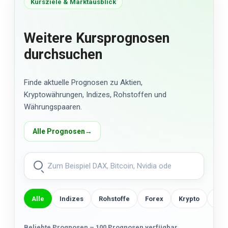
Kursziele & Marktausblick
Weitere Kursprognosen
durchsuchen
Finde aktuelle Prognosen zu Aktien,
Kryptowährungen, Indizes, Rohstoffen und
Währungspaaren.
Alle Prognosen
→
Alle
Indizes
Rohstoffe
Forex
Krypto
US-
Beliebte Prognosen – 100 Prognosen verfügbar