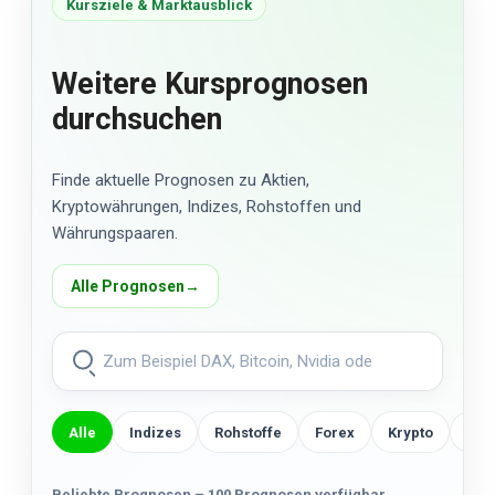
Kursziele & Marktausblick
Weitere Kursprognosen
durchsuchen
Finde aktuelle Prognosen zu Aktien,
Kryptowährungen, Indizes, Rohstoffen und
Währungspaaren.
Alle Prognosen
→
Alle
Indizes
Rohstoffe
Forex
Krypto
US-
Beliebte Prognosen – 100 Prognosen verfügbar