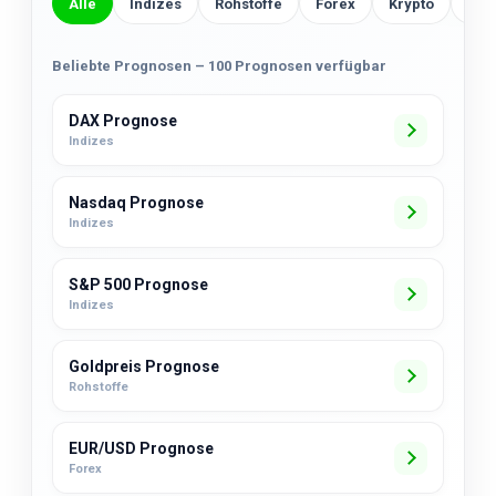
Alle
Indizes
Rohstoffe
Forex
Krypto
US-
Beliebte Prognosen – 100 Prognosen verfügbar
DAX Prognose
Indizes
Nasdaq Prognose
Indizes
S&P 500 Prognose
Indizes
Goldpreis Prognose
Rohstoffe
EUR/USD Prognose
Forex