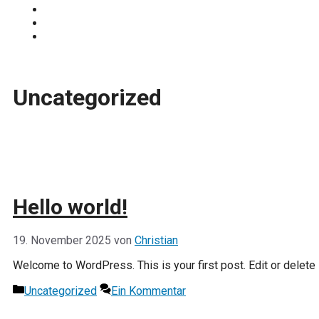
Traden Lernen
Technische Analyse
Kursprognosen
Uncategorized
Hello world!
19. November 2025
von
Christian
Welcome to WordPress. This is your first post. Edit or delete it
Kategorien
Uncategorized
Ein Kommentar